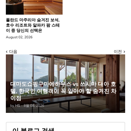
폴란드 마주리아 숨겨진 보석,
호수 리조트와 알파카 팜 스테
이 중 당신의 선택은
August 02, 2026
다음
이전
대마도쇼핑구마에하우스 vs 쓰시마 대아 호
텔, 한국인 여행객이 꼭 알아야 할 숨겨진 차
이점
by
HS
-
8월 08, 2026