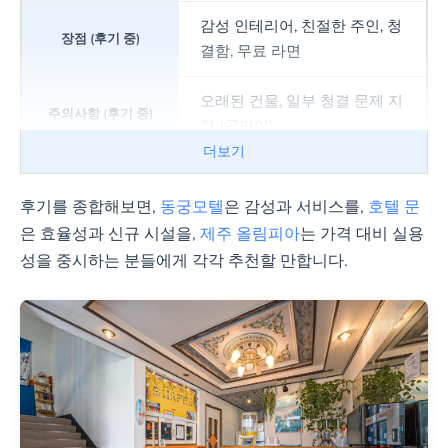
감성 인테리어, 친절한 주인, 청
결함, 무료 라면
오래된 건물, 일부 청결 문제 지
적 (곰팡이)
더보기
호텔 문
후기를 종합해보면,
동궁모텔
은 감성과 서비스를,
호텔 문
은 효율성과 신규 시설을,
제주 올림피아
는 가격 대비 실용
깔끔함, 공항 접근성, 자동체크
성을 중시하는 분들에게 각각 추천할 만합니다.
인, 가성비
방이 작음, 새벽 난방 소음, 주차
시스템
제주 올림피아