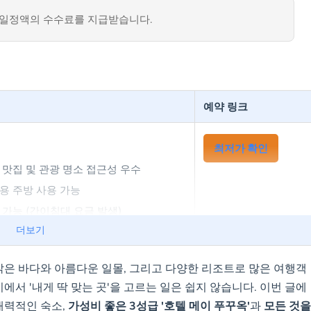
일정액의 수수료를 지급받습니다.
예약 링크
최저가 확인
 맛집 및 관광 명소 접근성 우수
용 주방 사용 가능
 가능 (간이침대 요금 발생)
더보기
 (야외 수영장, 스파, 피트니스)
특가 예약하기
 맑은 바다와 아름다운 일몰, 그리고 다양한 리조트로 많은 여행객
 거리
에서 '내게 딱 맞는 곳'을 고르는 일은 쉽지 않습니다. 이번 글에
 및 전용 해변 보유
매력적인 숙소,
가성비 좋은 3성급 '호텔 메이 푸꾸옥'
과
모든 것을