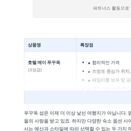
파트너스 활동으로 
상품명
특장점
호텔 메이 푸꾸옥
합리적인 가격
(3성급)
즈엉또 중심가 위치,
패밀리룸 보유 및 공
모든 연령 아동 투숙
무옹 탄 럭셔리 푸꿕
럭셔리한 5성급 시설
푸꾸옥 섬은 이제 더 이상 낯선 여행지가 아닙니다.
(5성급)
공항에서 차로 10분
들의 사랑을 받고 있죠. 하지만 다양한 숙소 옵션 사이
넓은 바다 전망 객실
서는 예산과 스타일에 따라 선택할 수 있는 두 가지 