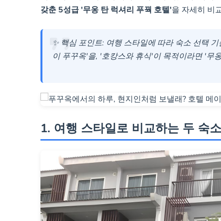
갖춘 5성급 '무옹 탄 럭셔리 푸꿕 호텔'
을 자세히 비
276개 객실의 대규
✨ 핵심 포인트: 여행 스타일에 따라 숙소 선택 기
이 푸꾸옥'을, '호캉스와 휴식'이 목적이라면 '무
1. 여행 스타일로 비교하는 두 숙