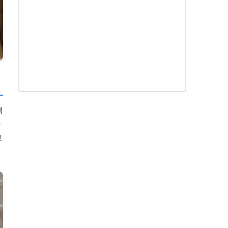
액
공
코