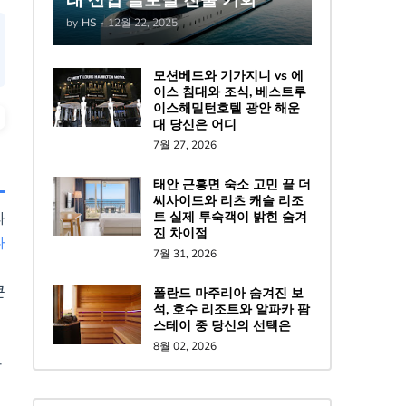
by
HS
-
12월 22, 2025
모션베드와 기가지니 vs 에
이스 침대와 조식, 베스트루
이스해밀턴호텔 광안 해운
대 당신은 어디
7월 27, 2026
태안 근흥면 숙소 고민 끝 더
씨사이드와 리츠 캐슬 리조
트 실제 투숙객이 밝힌 숨겨
라
진 차이점
나
7월 31, 2026
큰
폴란드 마주리아 숨겨진 보
석, 호수 리조트와 알파카 팜
스테이 중 당신의 선택은
8월 02, 2026
만