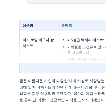
상품명
특장점
리가 로얄 라구나 괌
5성급 럭셔리 리조트:
리조트
탁월한 오션뷰 & 인피
을 자랑합니다.
풍부한 레저 시설:
워터
티를 즐길 수 있습니다.
가족/커플 여행객 선호
갖추고 있습니다.
괌은 아름다운 자연과 다양한 레저 시설로 사랑받는 
집해 있어 여행자들의 선택지가 매우 다양합니다. 완
리함을 갖춘 실용적인 호텔까지, 예산과 여행 스타일
로얄 오키드 괌 호텔
합리적인 가격의 3.5성
을 통해 괌 여행의 성공적인 시작을 도와드리겠습니다
합합니다.