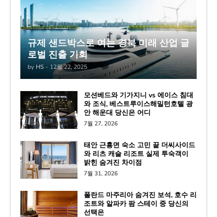
규제 샌드박스로 여는 경북 미래 산업 글
로벌 진출 기회
by
HS
-
12월 22, 2025
모션베드와 기가지니 vs 에이스 침대
와 조식, 베스트루이스해밀턴호텔 광
안 해운대 당신은 어디
7월 27, 2026
태안 근흥면 숙소 고민 끝 더씨사이드
와 리츠 캐슬 리조트 실제 투숙객이
밝힌 숨겨진 차이점
7월 31, 2026
폴란드 마주리아 숨겨진 보석, 호수 리
조트와 알파카 팜 스테이 중 당신의
선택은