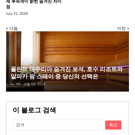
제 투숙객이 밝힌 숨겨진 차이
점
July 31, 2026
다음
이전
폴란드 마주리아 숨겨진 보석, 호수 리조트와
알파카 팜 스테이 중 당신의 선택은
by
HS
-
8월 02, 2026
이 블로그 검색