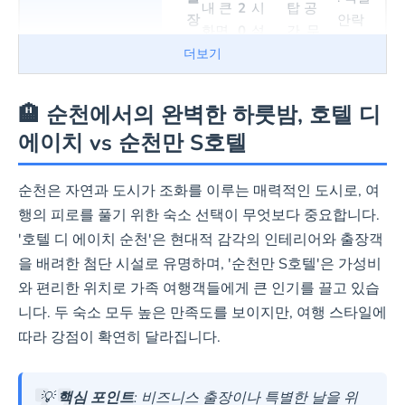
내 큰
2
시
탑 공
장
안락
화면
0
설
간, 무
/
함 및
컴퓨
2
과
다
료 조
더보기
비
높
청결
터, 공
1
깔
양
식(간
즈
은
도에
-
기청
년
끔
한
편식),
🏨 순천에서의 완벽한 하룻밤, 호텔 디
니
평
서 최
정기,
리
한
혜
넷플
스
점
고 평
에이치 vs 순천만 S호텔
스타
모
인
택
릭스
최
점
일러
델
테
시청
적
(9.5)
구비
링
리
가능
순천은 자연과 도시가 조화를 이루는 매력적인 도시로, 여
화
기록
-
어
-
행의 피로를 풀기 위한 숙소 선택이 무엇보다 중요합니다.
-
'호텔 디 에이치 순천'은 현대적 감각의 인테리어와 출장객
을 배려한 첨단 시설로 유명하며, '순천만 S호텔'은 가성비
최저가 예약하기
와 편리한 위치로 가족 여행객들에게 큰 인기를 끌고 있습
니다. 두 숙소 모두 높은 만족도를 보이지만, 여행 스타일에
따라 강점이 확연히 달라집니다.
순천만 S호텔
(Suncheon man- S Hotel)
💡
핵심 포인트
: 비즈니스 출장이나 특별한 날을 위