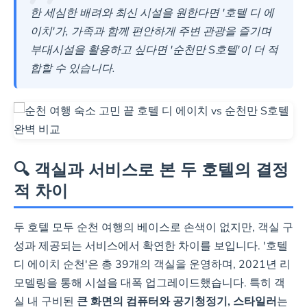
: 순천
: 건
한 세심한 배려와 최신 시설을 원한다면 '호텔 디 에
: 스
만국
물 내
: 직
이치'가, 가족과 함께 편안하게 주변 관광을 즐기며
위트
가정
원
카페,
원 응
부대시설을 활용하고 싶다면 '순천만 S호텔'이 더 적
뛰
룸 기
친
원 및
스
편의
대 및
합할 수 있습니다.
어
넓
준
절
주변
톱
점,
고객
난
은
33㎡
한
-
맛집,
편
식당
배려
접
객
이상
서
편의
의
(김
에서
근
실
의 넉
비
시설
시
밥
좋은
성
넉한
스
과 인
설
집)
후기
공간
접
완비
다수
🔍 객실과 서비스로 본 두 호텔의 결정
-
-
-
적 차이
최저가 예약하기
두 호텔 모두 순천 여행의 베이스로 손색이 없지만, 객실 구
성과 제공되는 서비스에서 확연한 차이를 보입니다. '호텔
디 에이치 순천'은 총 39개의 객실을 운영하며, 2021년 리
모델링을 통해 시설을 대폭 업그레이드했습니다. 특히 객
실 내 구비된
큰 화면의 컴퓨터와 공기청정기, 스타일러
는