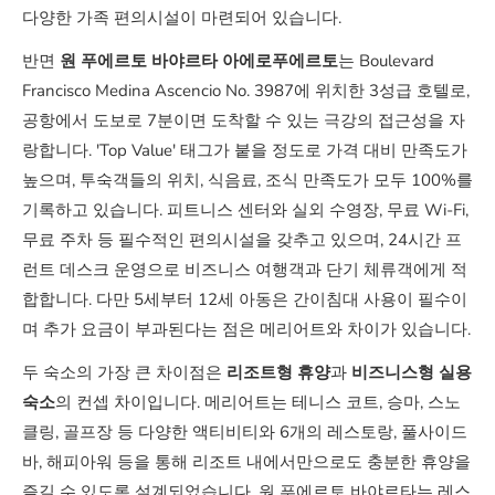
다양한 가족 편의시설이 마련되어 있습니다.
반면
원 푸에르토 바야르타 아에로푸에르토
는 Boulevard
Francisco Medina Ascencio No. 3987에 위치한 3성급 호텔로,
공항에서 도보로 7분이면 도착할 수 있는 극강의 접근성을 자
랑합니다. 'Top Value' 태그가 붙을 정도로 가격 대비 만족도가
높으며, 투숙객들의 위치, 식음료, 조식 만족도가 모두 100%를
기록하고 있습니다. 피트니스 센터와 실외 수영장, 무료 Wi-Fi,
무료 주차 등 필수적인 편의시설을 갖추고 있으며, 24시간 프
런트 데스크 운영으로 비즈니스 여행객과 단기 체류객에게 적
합합니다. 다만 5세부터 12세 아동은 간이침대 사용이 필수이
며 추가 요금이 부과된다는 점은 메리어트와 차이가 있습니다.
두 숙소의 가장 큰 차이점은
리조트형 휴양
과
비즈니스형 실용
숙소
의 컨셉 차이입니다. 메리어트는 테니스 코트, 승마, 스노
클링, 골프장 등 다양한 액티비티와 6개의 레스토랑, 풀사이드
바, 해피아워 등을 통해 리조트 내에서만으로도 충분한 휴양을
즐길 수 있도록 설계되었습니다. 원 푸에르토 바야르타는 레스