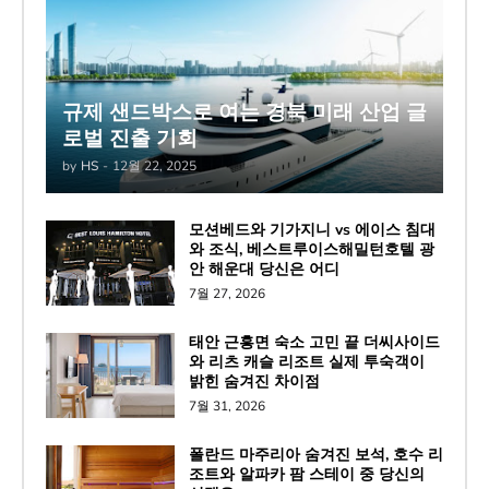
규제 샌드박스로 여는 경북 미래 산업 글
로벌 진출 기회
by
HS
-
12월 22, 2025
모션베드와 기가지니 vs 에이스 침대
와 조식, 베스트루이스해밀턴호텔 광
안 해운대 당신은 어디
7월 27, 2026
태안 근흥면 숙소 고민 끝 더씨사이드
와 리츠 캐슬 리조트 실제 투숙객이
밝힌 숨겨진 차이점
7월 31, 2026
폴란드 마주리아 숨겨진 보석, 호수 리
조트와 알파카 팜 스테이 중 당신의