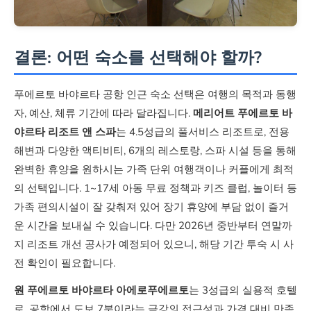
없음
결론: 어떤 숙소를 선택해야 할까?
주차
푸에르토 바야르타 공항 인근 숙소 선택은 여행의 목적과 동행
무료
자, 예산, 체류 기간에 따라 달라집니다.
메리어트 푸에르토 바
야르타 리조트 앤 스파
는 4.5성급의 풀서비스 리조트로, 전용
무료
해변과 다양한 액티비티, 6개의 레스토랑, 스파 시설 등을 통해
완벽한 휴양을 원하시는 가족 단위 여행객이나 커플에게 최적
의 선택입니다. 1~17세 아동 무료 정책과 키즈 클럽, 놀이터 등
체크인/아웃
가족 편의시설이 잘 갖춰져 있어 장기 휴양에 부담 없이 즐거
운 시간을 보내실 수 있습니다. 다만 2026년 중반부터 연말까
15:00 / 12:00
지 리조트 개선 공사가 예정되어 있으니, 해당 기간 투숙 시 사
표준 시간
전 확인이 필요합니다.
원 푸에르토 바야르타 아에로푸에르토
는 3성급의 실용적 호텔
로, 공항에서 도보 7분이라는 극강의 접근성과 가격 대비 만족