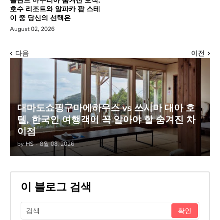
폴란드 마주리아 숨겨진 보석,
호수 리조트와 알파카 팜 스테
이 중 당신의 선택은
August 02, 2026
다음
이전
대마도쇼핑구마에하우스 vs 쓰시마 대아 호
텔, 한국인 여행객이 꼭 알아야 할 숨겨진 차
이점
by
HS
-
8월 08, 2026
이 블로그 검색