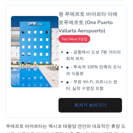
원 푸에르토 바야르타 아에
로푸에르토 (One Puerto
Vallarta Aeropuerto)
Top Value 3성급
- 공항에서 도보 7분 거리의
최적 위치
- 투숙객 100% 만족의 조식
과 식음료
- 무료 Wi-Fi, 피트니스 센
터, 실외 수영장 포함
최저가 보러가기
푸에르토 바야르타는 멕시코 태평양 연안의 대표적인 휴양 도