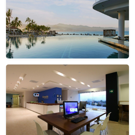
수영장
실내 + 실외 + 전망 수영장
실외 수영장
스포츠 시설
골프, 테니스, 승마, 스노클링, 피
트니스 등
피트니스 센터
스파/휴식
스파, 사우나, 스팀룸, 마사지