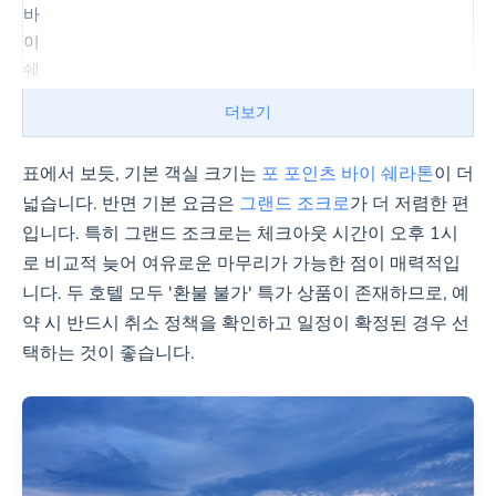
바
이
쉐
라
더보기
톤
vs
표에서 보듯, 기본 객실 크기는
포 포인츠 바이 쉐라톤
이 더
.
넓습니다. 반면 기본 요금은
그랜드 조크로
가 더 저렴한 편
그
입니다. 특히 그랜드 조크로는 체크아웃 시간이 오후 1시
랜
로 비교적 늦어 여유로운 마무리가 가능한 점이 매력적입
드
조
니다. 두 호텔 모두 '환불 불가' 특가 상품이 존재하므로, 예
크
약 시 반드시 취소 정책을 확인하고 일정이 확정된 경우 선
로
택하는 것이 좋습니다.
객
실
및
요
금