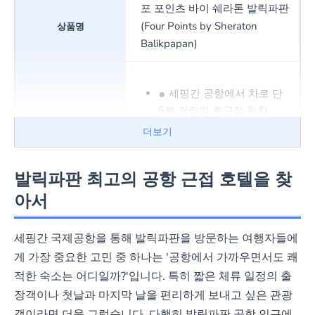
포 포인츠 바이 쉐라톤 발릭파판
(Four Points by Sheraton
Balikpapan)
세핑간 공항에서 차로 단
5분 거리의 초근접 위치
2024 아고다 여행객 인기
더보기
숙소 선정
출장 여행객 평점이 높고,
발릭파판 최고의 공항 근접 호텔을 찾
객실 안락함 평가 '우수'
아서
24시간 룸서비스, 비대면
체크인/아웃 등 편의 시설 우
세핑간 국제공항을 통해 발릭파판을 방문하는 여행자들에
수
게 가장 중요한 고민 중 하나는 '공항에서 가까우면서도 쾌
아동(2~11세) 객실 기존
적한 숙소는 어디일까?'입니다. 특히 짧은 체류 일정의 출
침대 이용 시 무료 투숙 가능
장객이나 첫날과 마지막 날을 편리하게 보내고 싶은 관광
객이라면 더욱 그렇습니다. 다행히 발릭파판 공항 인근에