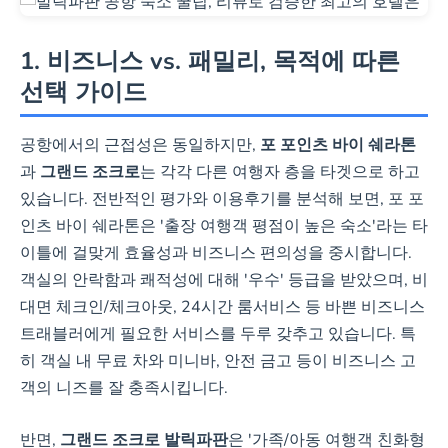
무료 Wi-Fi, 무료 주차 등
기본 편의 시설 제공
1. 비즈니스 vs. 패밀리, 목적에 따른
선택 가이드
최저가 확인 및 예약하기
공항에서의 근접성은 동일하지만,
포 포인츠 바이 쉐라톤
과
그랜드 조크로
는 각각 다른 여행자 층을 타겟으로 하고
있습니다. 전반적인 평가와 이용후기를 분석해 보면, 포 포
인츠 바이 쉐라톤은 '출장 여행객 평점이 높은 숙소'라는 타
이틀에 걸맞게 효율성과 비즈니스 편의성을 중시합니다.
객실의 안락함과 쾌적성에 대해 '우수' 등급을 받았으며, 비
대면 체크인/체크아웃, 24시간 룸서비스 등 바쁜 비즈니스
트래블러에게 필요한 서비스를 두루 갖추고 있습니다. 특
히 객실 내 무료 차와 미니바, 안전 금고 등이 비즈니스 고
객의 니즈를 잘 충족시킵니다.
반면,
그랜드 조크로 발릭파판
은 '가족/아동 여행객 친화형