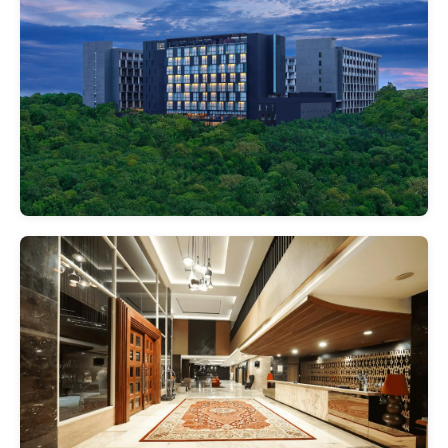
비
교
대표 객실 (최저가)
게스트룸 - 킹침대 (30m²)
₩ 61,088 ~ (총액 ₩ 73,916)
슈페리어 트윈룸 (20m²)
₩ 49,017 ~ (총액 ₩ 59,310)
아동 정책
2~11세: 기존 침대 이용 시 무료
간이침대 요금 별도
3~12세: 기존 침대 이용 시 무료
간이침대 요금 별도