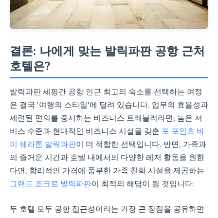
체크인/아웃
결론: 나에게 맞는 발릭파판 공항 근처
15:00 / 12:00
호텔은?
14:00 / 13:00
발릭파판 세핑간 공항 인근 최고의 숙소를 선택하는 여정
은 결국 '여행의 스타일'에 달려 있습니다. 업무의 효율성과
주요 취소 정책 (일반)
세련된 편의를 중시하는 비즈니스 트래블러라면, 높은 서
비스 수준과 현대적인 비즈니스 시설을 갖춘
포 포인츠 바
체크인 6일 전까지 무료 취소 가
이 쉐라톤 발릭파판
이 더 적합한 선택입니다. 반면, 가족과
능*
의 즐거운 시간과 호텔 내에서의 다양한 레저 활동을 원한
다면, 합리적인 가격에 풍부한 가족 친화 시설을 제공하는
체크인 3일 전까지 무료 취소 가
그랜드 조크로 발릭파판
이 최적의 해답이 될 것입니다.
능*
(*요금 유형에 따라 상이)
두 호텔 모두 공항 접근성이라는 가장 큰 장점을 공유하면