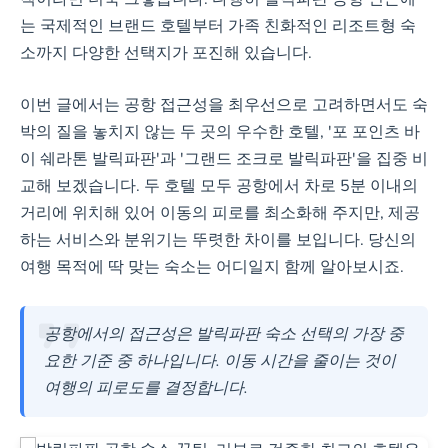
는 국제적인 브랜드 호텔부터 가족 친화적인 리조트형 숙
최저가 확인 및 예약하기
소까지 다양한 선택지가 포진해 있습니다.
그랜드 조크로 발릭파판 (Grand
이번 글에서는 공항 접근성을 최우선으로 고려하면서도 숙
Tjokro Balikpapan)
박의 질을 놓치지 않는 두 곳의 우수한 호텔, '포 포인츠 바
이 쉐라톤 발릭파판'과 '그랜드 조크로 발릭파판'을 집중 비
교해 보겠습니다. 두 호텔 모두 공항에서 차로 5분 이내의
공항까지 무료 셔틀 서비
거리에 위치해 있어 이동의 피로를 최소화해 주지만, 제공
스 제공
하는 서비스와 분위기는 뚜렷한 차이를 보입니다. 당신의
가족 여행객 친화적 (놀이
여행 목적에 딱 맞는 숙소는 어디일지 함께 알아보시죠.
터, 키즈클럽, 아동용 수영
장)
피트니스 센터, 스파, 마사
공항에서의 접근성은 발릭파판 숙소 선택의 가장 중
지 등 다양한 레저 시설 보유
요한 기준 중 하나입니다. 이동 시간을 줄이는 것이
체크아웃 시간이 오후 1시
여행의 피로도를 결정합니다.
로 늦춰져 여유로운 마무리
가능