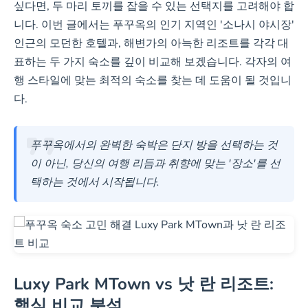
싶다면, 두 마리 토끼를 잡을 수 있는 선택지를 고려해야 합
니다. 이번 글에서는 푸꾸옥의 인기 지역인 '소나시 야시장'
낫 란 리조트
인근의 모던한 호텔과, 해변가의 아늑한 리조트를 각각 대
표하는 두 가지 숙소를 깊이 비교해 보겠습니다. 각자의 여
행 스타일에 맞는 최적의 숙소를 찾는 데 도움이 될 것입니
해변 인접, 아름다운 일몰
다.
감상 가능
전용 부지 내 작은 수영장
& 레스토랑 보유
푸꾸옥에서의 완벽한 숙박은 단지 방을 선택하는 것
조식 포함 옵션 제공
이 아닌, 당신의 여행 리듬과 취향에 맞는 '장소'를 선
(06:30-10:00)
택하는 것에서 시작됩니다.
조용하고 아늑한 분위기
의 리조트 스타일
객실 확인 및 예약
Luxy Park MTown vs 낫 란 리조트:
핵심 비교 분석