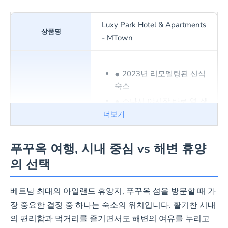
Luxy Park Hotel & Apartments
- MTown
2023년 리모델링된 신식
숙소
소나시 야시장 바로 옆, 생
활 & 교통 편리
더보기
수영장, 정원, 24시간 프런
트 데스크 등 다양한 편의시
푸꾸옥 여행, 시내 중심 vs 해변 휴양
설
의 선택
친절한 직원 서비스 (레이
트 체크아웃 가능성)
베트남 최대의 아일랜드 휴양지, 푸꾸옥 섬을 방문할 때 가
장 중요한 결정 중 하나는 숙소의 위치입니다. 활기찬 시내
의 편리함과 먹거리를 즐기면서도 해변의 여유를 누리고
객실 확인 및 예약