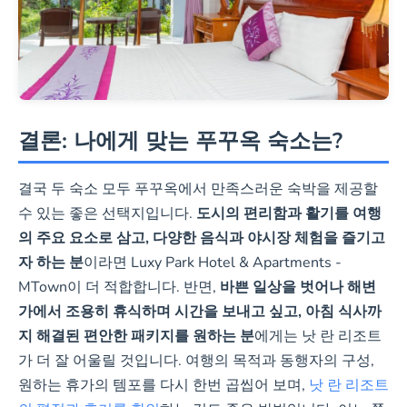
예약 전 확인
정확한 호텔 명칭
공식 페이
("Mtown Hotel &
지에서 정
Residence")으로
확한 정보
결론: 나에게 맞는 푸꾸옥 숙소는?
교통 수단 이용.
확인하기
결국 두 숙소 모두 푸꾸옥에서 만족스러운 숙박을 제공할
방갈로 객실 희망 시 미리 요청.
수 있는 좋은 선택지입니다.
도시의 편리함과 활기를 여행
체크인 전날 숙소에 반드시 연
의 주요 요소로 삼고, 다양한 음식과 야시장 체험을 즐기고
락.
자 하는 분
이라면 Luxy Park Hotel & Apartments -
MTown이 더 적합합니다. 반면,
바쁜 일상을 벗어나 해변
가에서 조용히 휴식하며 시간을 보내고 싶고, 아침 식사까
지 해결된 편안한 패키지를 원하는 분
에게는 낫 란 리조트
가 더 잘 어울릴 것입니다. 여행의 목적과 동행자의 구성,
원하는 휴가의 템포를 다시 한번 곱씹어 보며,
낫 란 리조트