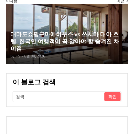
다음
이전
대마도쇼핑구마에하우스 vs 쓰시마 대아 호
텔, 한국인 여행객이 꼭 알아야 할 숨겨진 차
이점
by
HS
-
8월 08, 2026
이 블로그 검색