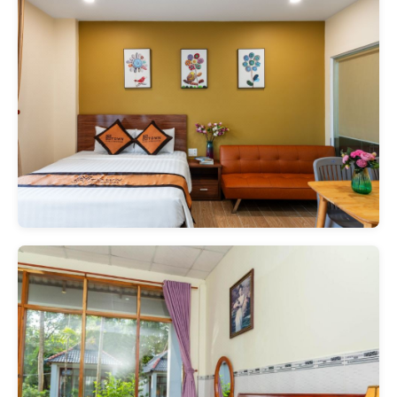
어린이 투숙 불가. 모든 객실 침
대 추가 불가.
어린이 제한 없음. 단, 유아용 침
대 및 추가 침대 불가.
주요 리뷰 포인트
장
주
소음, 객실 내
위치 최고,
점
의
부 시설 노후
직원 친절
:
점:
감
장
조식 맛있음,
주
개미/모기,
점
해변 근접, 직
의
일부 객실 위
:
원 친절
점:
치(소음)